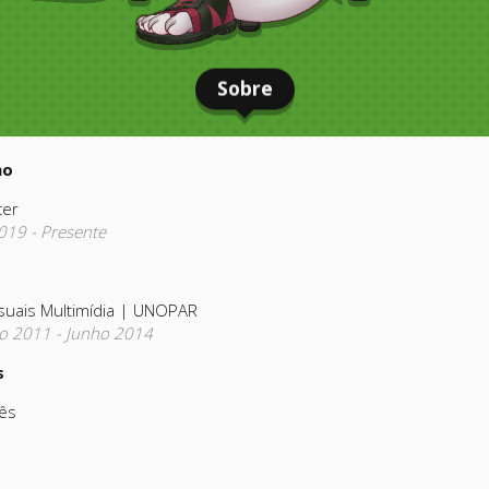
Sobre
ho
cer
019 - Presente
isuais Multimídia | UNOPAR
ro 2011 - Junho 2014
s
ês