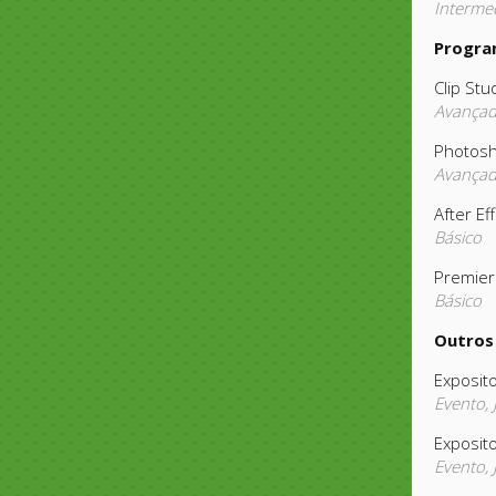
Intermed
Progra
Clip Stu
Avança
Photos
Avança
After Ef
Básico
Premier
Básico
Outros
Exposito
Evento,
Exposit
Evento,