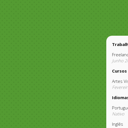
Trabal
Freelan
Junho 2
Cursos
Artes V
Feverei
Idioma
Portugu
Nativo
Inglês