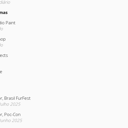
iário
mas
dio Paint
do
hop
do
fects
e
r, Brasil FurFest
 Julho 2025
or, Poc-Con
 Junho 2025