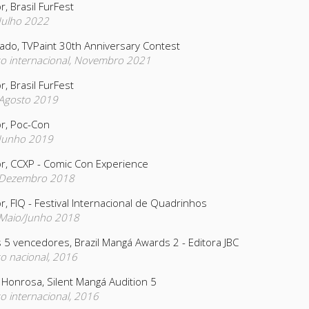
r, Brasil FurFest
 Julho 2022
cado, TVPaint 30th Anniversary Contest
o internacional, Novembro 2021
r, Brasil FurFest
 Agosto 2019
or, Poc-Con
 Junho 2019
or, CCXP - Comic Con Experience
 Dezembro 2018
r, FIQ - Festival Internacional de Quadrinhos
 Maio/Junho 2018
 5 vencedores, Brazil Mangá Awards 2 - Editora JBC
o nacional, 2016
Honrosa, Silent Mangá Audition 5
o internacional, 2016